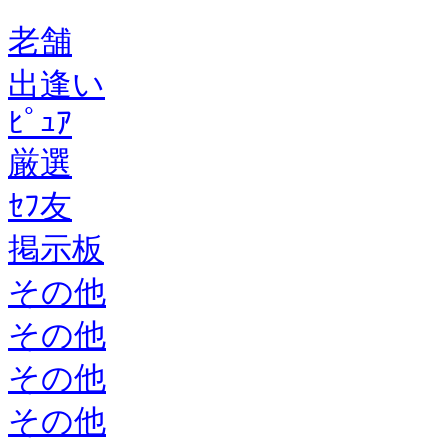
老舗
出逢い
ﾋﾟｭｱ
厳選
ｾﾌ友
掲示板
その他
その他
その他
その他