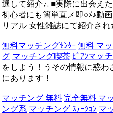
選して紹介♪. ■実際に出会えた
初心者にも簡単直メ即○ﾒ♪動
リアル 女性雑誌にて紹介されたサ
無料マッチングｾﾝﾀｰ
無料 マ
グ
マッチング喫茶
ﾋﾞｱﾝマッ
をしよう！うその情報に惑わ
にあります！
マッチング 無料
完全無料 マ
ング系
マッチング ｽﾃｰｼｮﾝ
マッ