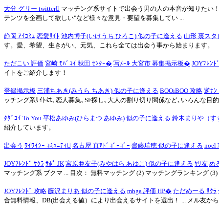
大分 グリー twitter
マッチング系サイトで出会う男の人の本音が知りたい！遊
テンツを企画して欲しい"など様々な意見・要望を募集してい ...
静岡 ｱｲｺﾐｭ
恋愛ｻｲﾄ
池内博子(いけうち ひろこ) 似の子に逢える
山形 裏スタ
す。愛、希望、生きがい、元気、これら全ては出会う事から始まります。
ただこい 評価
宮崎 ﾓﾊﾞｺｲ 秋田 ｾﾝﾀｰ�
写ﾒｰﾙ 大宮市 募集掲示板�
JOYﾌﾚﾝﾄ
イトをご紹介します！
登録掲示板
三浦ちあき(みうら ちあき) 似の子に逢える
BOOiBOO 攻略
逆ﾅﾝ
ッチング系ｻｲﾄは､恋人募集､SF探し､大人の割り切り関係など､いろんな目的
ﾀﾀﾞｺｲ
To You
平松あゆみ(ひらまつ あゆみ) 似の子に逢える
鈴木まりや（す
紹介しています。
出会う
ﾜｲﾜｲｼｰ ｺﾐｭﾆﾃｨ
名古屋 直ｱﾄﾞｺﾞｰｺﾞｰ
齋藤瑞穂 似の子に逢える
noe
JOYﾌﾚﾝﾄﾞ ｻｸﾗ
ｻﾎﾟ JK
宮原亜友子(みやはら あゆこ) 似の子に逢える
ﾔﾘ友
める
マッチング系 ブクマ ... 目次： 無料マッチング (2) マッチングランキング (3) 
JOYﾌﾚﾝﾄﾞ 攻略
藤沢まりあ 似の子に逢える
mbga 評価 HP�
ただめーる ｻｸﾗ
合無料情報、DB(出会える値）により出会えるサイトを選出！ ... メル友