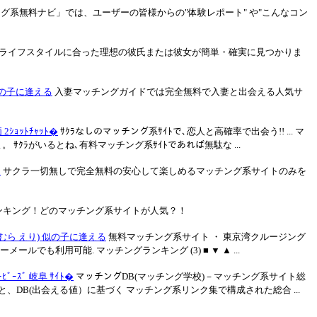
グ系無料ナビ」では、ユーザーの皆様からの"体験レポート" や"こんなコン
。ライフスタイルに合った理想の彼氏または彼女が簡単・確実に見つかりま
似の子に逢える
入妻マッチングガイドでは完全無料で入妻と出会える人気サ
価 2ｼｮｯﾄﾁｬｯﾄ�
ｻｸﾗなしのマッチング系ｻｲﾄで､恋人と高確率で出会う!! ... マ
ｸﾗがいるとね､有料マッチング系ｻｲﾄであれば無駄な ...

サクラ一切無しで完全無料の安心して楽しめるマッチング系サイトのみを
ンキング！どのマッチング系サイトが人気？！
むら えり) 似の子に逢える
無料マッチング系サイト ・ 東京湾クルージング
ーメールでも利用可能. マッチングランキング (3) ■ ▼ ▲ ...
ｰﾋﾞｰｽﾞ 岐阜 ｻｲﾄ�
マッチングDB(マッチング学校)－マッチング系サイト総
、DB(出会える値）に基づく マッチング系リンク集で構成された総合 ...