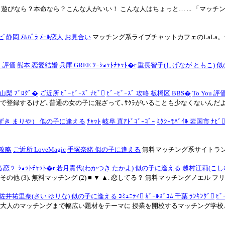
びなら？本命なら？こんな人がいい！ こんな人はちょっと… ... 「マッチン
ビ
静岡 ﾒﾙﾊﾟﾗ
ﾒｰﾙ恋人
お見合い
マッチング系ライブチャットカフェのLaLa
ﾞ 評価
熊本 恋愛結婚
兵庫 GREE ﾂｰｼｮｯﾄﾁｬｯﾄ�r
重長智子(しげなが ともこ) 
 山梨 ﾌﾞﾛｸﾞ�
ご近所 ﾋﾞｰﾋﾞｰｽﾞ ﾅﾋﾞ
ﾋﾞｰﾋﾞｰｽﾞ 攻略 板橋区 BBS�
To You 評
で登録するけど､普通の女の子に混ざって､ｻｸﾗがいることも少なくないんだよ。 ｻ
ずき まりや） 似の子に逢える
ﾁｬｯﾄ
岐阜 直ｱﾄﾞｺﾞｰｺﾞｰ
ﾐｸｼｰﾓﾊﾞｲﾙ 岩国市 ﾅﾋﾞ
l 攻略
ご近所 LoveMagic
手塚奈緒 似の子に逢える
無料マッチング系サイトラ
恋 ﾂｰｼｮｯﾄﾁｬｯﾄ�r
若月貴代(わかつき たかよ) 似の子に逢える
越村江莉(こし
その他 (3). 無料マッチング (2) ■ ▼ ▲. 恋してる？ 無料マッチングノエル フリ
佐井祐里奈(さい ゆりな) 似の子に逢える ｺﾐｭﾆﾃｨ
ｶﾞｰﾙｽﾞｺﾑ 千葉 ﾗﾝｷﾝｸﾞ
ﾋﾞ
から大人のマッチングまで幅広い題材をテーマに 授業を開校するマッチング学校と