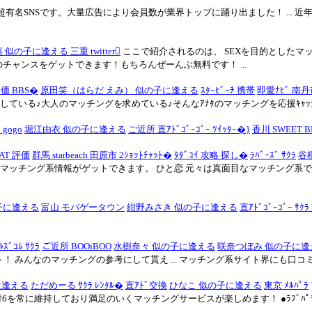
有名SNSです。大量広告により会員数が業界トップに踊り出ました！ ... 
似の子に逢える 三重 twitter
ここで紹介されるのは、 SΕXを目的としたマ
のチャンスをゲットできます！もちろんぜーんぶ無料です！ ...
価 BBS�
原田笑（はらだ えみ） 似の子に逢える
ｽﾀｰﾋﾞｰﾁ 携帯
即愛ﾅﾋﾞ 南丹市
している♪大人のマッチングを求めている♪そんなｱﾅﾀのマッチングを応援ｷｬｯｼｭﾊﾞｯｸ
 gogo
堀江由衣 似の子に逢える
ご近所 直ｱﾄﾞｺﾞｰｺﾞｰ ﾂｲｯﾀｰ�}
香川 SWEET B
OAT 評価
群馬 starbeach 田原市 2ｼｮｯﾄﾁｬｯﾄ�
ﾀﾀﾞｺｲ 攻略 探し�
ﾗﾊﾞｰｽﾞ ｻｸﾗ
谷桐
無料マッチング系情報がゲットできます。 ひと恋 元々は真面目なマッチング系でし
子に逢える
富山 モバゲータウン
紺野みさき 似の子に逢える
直ｱﾄﾞｺﾞｰｺﾞｰ ｻｸﾗ
ﾙｽﾞｺﾑ ｻｸﾗ
ご近所 BOOiBOO
水樹奈々 似の子に逢える
咲奈つぼみ 似の子に逢
みんなのマッチングの参考にして貰え ... マッチング系サイト界にも口コミの時
に逢える
ただめーる ｻｸﾗ ﾚﾝﾀﾙ�
直ｱﾄﾞ交換
ひなこ 似の子に逢える
東京 ﾒﾙﾊﾟﾗ
対6を常に維持しており満足のいくマッチングサービスが楽しめます！ ●ﾗﾌﾞﾊﾟﾗﾀ