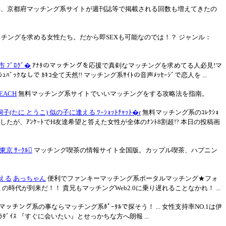
近年、京都府マッチング系サイトが週刊誌等で掲載される回数も増えてきたの
ッチングを求める女性たち。だから即SΕXも可能なのでは！？ ジャンル：
 ﾌﾞﾛｸﾞ�
ｱﾅﾀのマッチングを応援で真剣なマッチングを求めてる人必見!マ
なしで ｶｷｺ全て天然!! マッチング系ｻｲﾄの音声ﾒｯｾｰｼﾞで恋人を ...
EACH
無料マッチング系サイトでいいマッチングをする攻略法を指南。
子(たに とうこ) 似の子に逢える ﾂｰｼｮｯﾄﾁｬｯﾄ�r
無料マッチング系のｺﾚｸｼｮ
たが、ｱﾝｹｰﾄでН友達希望と答えた女性が全体のﾅﾝﾄ8割超!? 本日の投稿画
 東京 ｻｰｸﾙ
マッチング喫茶の情報サイト全国版。カップル喫茶、ハプニン
える
あっちゃん
便利でファンキーマッチング系ポータルマッチング★フォ
代が到来だ！！ 貴兄もマッチングWeb2.0に乗り遅れることなかれ！ ...
マッチング系の事ならマッチング系ﾎﾟｰﾀﾙで探そう！ ... 女性支持率NO.1は伊
ﾞｲｽ 『すぐに会いたい』とせっかちな方へ朗報 ...