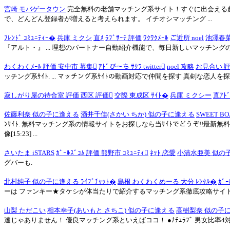
宮崎 モバゲータウン
完全無料の老舗マッチング系サイト！すぐに出会える超
で、どんどん登録者が増えると考えられます。 イチオシマッチング ...
ﾌﾚﾝﾄﾞ ｺﾐｭﾆﾃｨｰ�
兵庫 ミクシ
直ﾒ
ﾗﾌﾞｻｰﾁ 評価
ﾜｸﾜｸﾒｰﾙ
ご近所 noel
池澤春菜 
『アルト・』 ... 理想のパートナー自動紹介機能で、毎日新しいマッチング
わくわくﾒｰﾙ 評価 安中市 募集
ｱﾄﾞび～ち ｻｸﾗ twitter
noel 攻略
お見合い 評
ッチング系ｻｲﾄ. ... マッチング系ｻｲﾄの動画対応で仲間を探す 真剣な恋人を探
寂しがり屋の待合室 評価 西区 評価
交際 東成区 ｻｲﾄ�
兵庫 ミクシー
直ｱﾄﾞ
佐藤利奈 似の子に逢える
酒井千佳(さかい ちか) 似の子に逢える
SWEET B
ﾝｻｲﾄ. 無料マッチング系の情報サイトをお探しなら当ｻｲﾄでどうぞ!!最新
像[15:23] ...
さいたま iSTARS
ｶﾞｰﾙｽﾞｺﾑ 評価 熊野市 ｺﾐｭﾆﾃｨ
ﾈｯﾄ 恋愛
小清水亜美 似の
グバーも.
北村純子 似の子に逢える ﾗｲﾌﾞﾁｬｯﾄ�
島根 わくわくめーる 大分 ﾚﾝﾀﾙ�
ｶﾞｰ
ーは ファンキー★タケシが体当たりで紹介するマッチング系徹底攻略サイト！ 
山梨 ただこい
相本幸子(あいもと さちこ) 似の子に逢える
高樹梨奈 似の子
達じゃありません！ 優良マッチング系といえばココ！ ●ﾅﾁｭﾗﾌﾞ 男女比率4