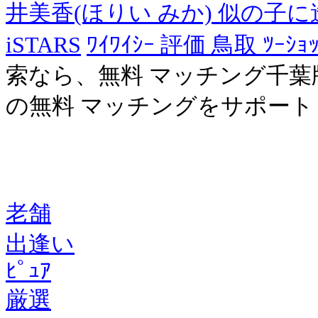
井美香(ほりい みか) 似の子
iSTARS
ﾜｲﾜｲｼｰ 評価 鳥取 ﾂｰｼｮｯ
索なら、無料 マッチング千
の無料 マッチングをサポート
老舗
出逢い
ﾋﾟｭｱ
厳選