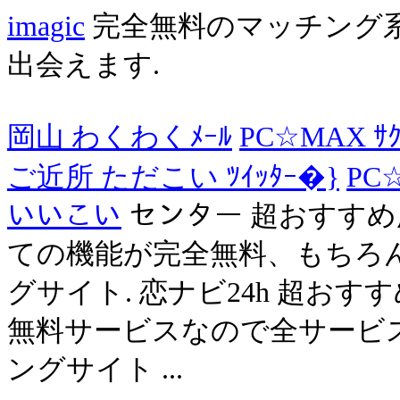
imagic
完全無料のマッチング
出会えます.
岡山 わくわくﾒｰﾙ
PC☆MAX ｻｸ
ご近所 ただこい ﾂｲｯﾀｰ�}
PC
いいこい
センター 超おすす
ての機能が完全無料、もちろ
グサイト. 恋ナビ24h 超お
無料サービスなので全サービ
ングサイト ...