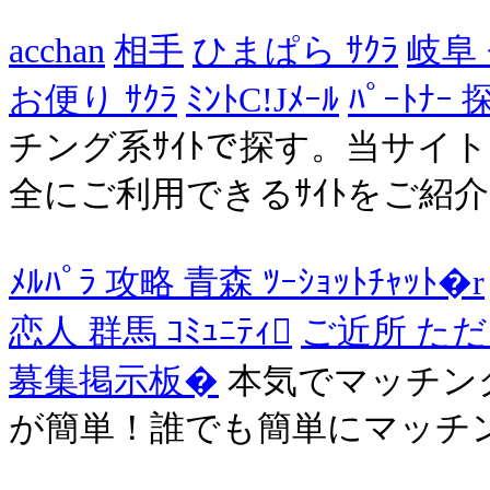
acchan
相手
ひまぱら ｻｸﾗ
岐阜
お便り ｻｸﾗ
ﾐﾝﾄC!Jﾒｰﾙ
ﾊﾟｰﾄﾅｰ
チング系ｻｲﾄで探す。当サイ
全にご利用できるｻｲﾄをご紹
ﾒﾙﾊﾟﾗ 攻略 青森 ﾂｰｼｮｯﾄﾁｬｯﾄ�r
恋人 群馬 ｺﾐｭﾆﾃｨ
ご近所 た
募集掲示板�
本気でマッチン
が簡単！誰でも簡単にマッチ