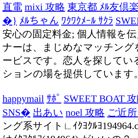
直電
mixi 攻略
東京都 ﾒﾙ友倶
�}
ﾒﾙちゃん
ﾜｸﾜｸﾒｰﾙ ｻｸﾗ
SWE
安心の固定料金; 個人情報を伝え
ナーは、まじめなマッチング
ービスです。恋人を探してい
ションの場を提供しています。 .
happymail
ｻﾎﾟ
SWEET BOAT 攻
SNS�
出あい
noel 攻略
ご近所 
ング系サイト∟ｲｸﾖｸﾙﾖ194964.c