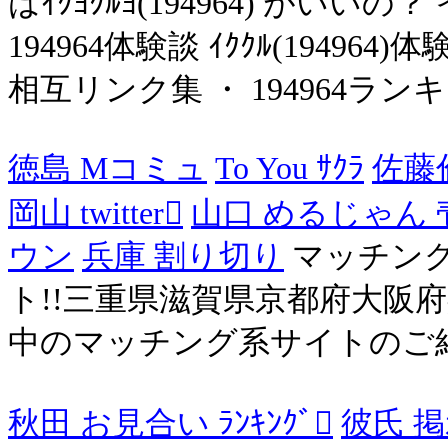
はｲｸﾖｸﾙﾖ(194964) がいい
194964体験談 ｲｸｸﾙ(194964)
相互リンク集 ・ 194964ランキン
徳島 Mコミュ
To You ｻｸﾗ
佐藤
岡山 twitter
山口 めるじゃん 壱
ウン
兵庫 割り切り
マッチン
ト!!三重県滋賀県京都府大阪
中のマッチング系サイトのご紹
秋田 お見合い ﾗﾝｷﾝｸﾞ
彼氏 